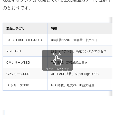
のとおりです。
製品カテゴリ
特徴
BiCS FLASH（TLC/QLC）
3D積層NAND、大容量・低コスト
XL-FLASH
超低レイテンシ、高速ランダムアクセス
CMシリーズSSD
TLC搭載、高帯域読み書き
スクロールできます
GPシリーズSSD
XL-FLASH搭載、Super High IOPS
LCシリーズSSD
QLC搭載、最大245TB超大容量