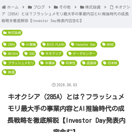
ホーム
ブログ
その他
株式投資
キオクシ
ア（285A）とは？フラッシュメモリ最大手の事業内容とAI推論時代の成長
戦略を徹底解説【Investor Day発表内容含む】
株式投資
285A
AI推論
BiCS FLASH
Investor Day
NAND
NVIDIA
SSD
キオクシア
データセンター
フラッシュメモリ
半導体
将来性
成長株
日本株
株価
2026.06.03
キオクシア（285A）とは？フラッシュメ
モリ最大手の事業内容とAI推論時代の成
長戦略を徹底解説【Investor Day発表内