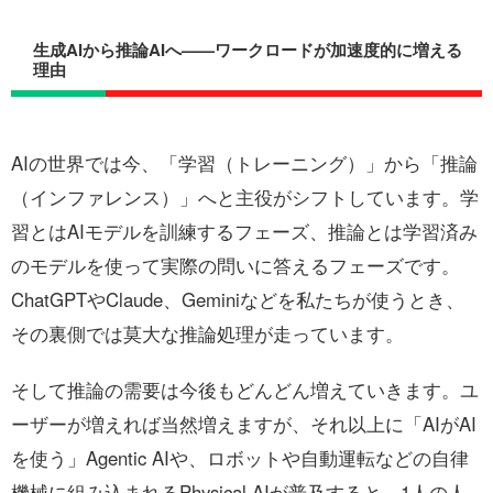
生成AIから推論AIへ——ワークロードが加速度的に増える
理由
AIの世界では今、「学習（トレーニング）」から「推論
（インファレンス）」へと主役がシフトしています。学
習とはAIモデルを訓練するフェーズ、推論とは学習済み
のモデルを使って実際の問いに答えるフェーズです。
ChatGPTやClaude、Geminiなどを私たちが使うとき、
その裏側では莫大な推論処理が走っています。
そして推論の需要は今後もどんどん増えていきます。ユ
ーザーが増えれば当然増えますが、それ以上に「AIがAI
を使う」Agentic AIや、ロボットや自動運転などの自律
機械に組み込まれるPhysical AIが普及すると、1人の人