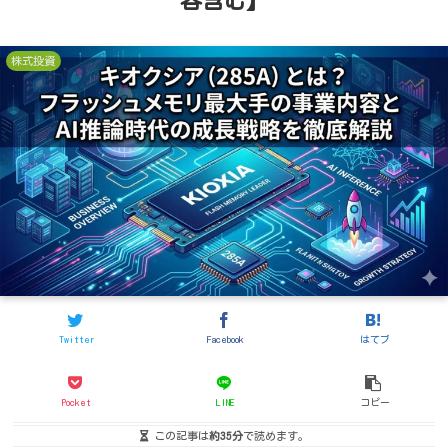
容含む】
株式投資
Twitter
Facebook
はてブ
Pocket
LINE
コピー
この記事は
約35分
で読めます。