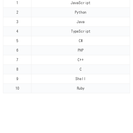
1
JavaScript
2
Python
3
Java
4
TypeScript
5
C#
6
PHP
7
C++
8
C
9
Shell
10
Ruby