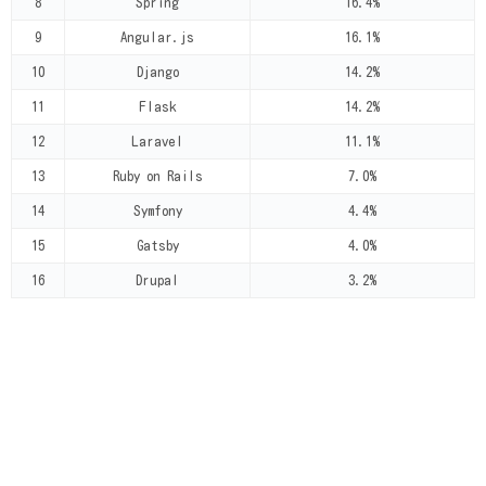
8
Spring
16.4%
9
Angular.js
16.1%
10
Django
14.2%
11
Flask
14.2%
12
Laravel
11.1%
13
Ruby on Rails
7.0%
14
Symfony
4.4%
15
Gatsby
4.0%
16
Drupal
3.2%