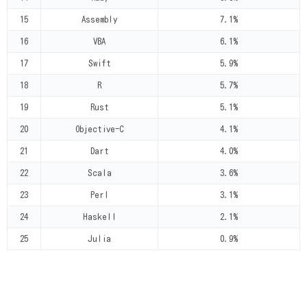
15
Assembly
7.1%
16
VBA
6.1%
17
Swift
5.9%
18
R
5.7%
19
Rust
5.1%
20
Objective-C
4.1%
21
Dart
4.0%
22
Scala
3.6%
23
Perl
3.1%
24
Haskell
2.1%
25
Julia
0.9%