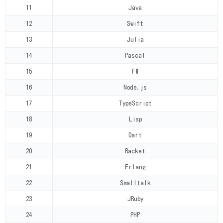
11
Java
12
Swift
13
Julia
14
Pascal
15
F#
16
Node.js
17
TypeScript
18
Lisp
19
Dart
20
Racket
21
Erlang
22
Smalltalk
23
JRuby
24
PHP