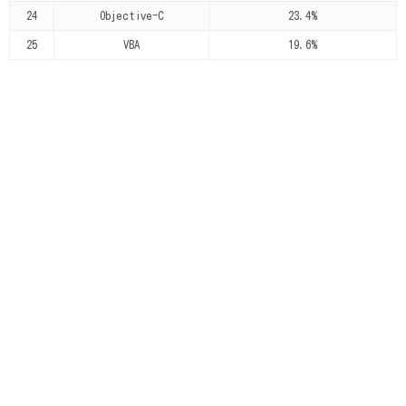
24
Objective-C
23.4%
25
VBA
19.6%