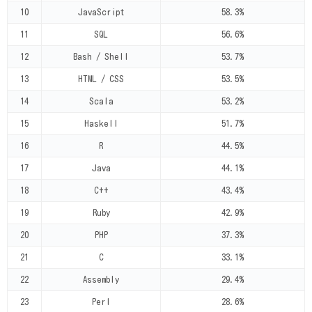
10
JavaScript
58.3%
11
SQL
56.6%
12
Bash / Shell
53.7%
13
HTML / CSS
53.5%
14
Scala
53.2%
15
Haskell
51.7%
16
R
44.5%
17
Java
44.1%
18
C++
43.4%
19
Ruby
42.9%
20
PHP
37.3%
21
C
33.1%
22
Assembly
29.4%
23
Perl
28.6%