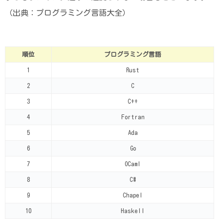
（出典：プログラミング言語大全）
順位
プログラミング言語
1
Rust
2
C
3
C++
4
Fortran
5
Ada
6
Go
7
OCaml
8
C#
9
Chapel
10
Haskell