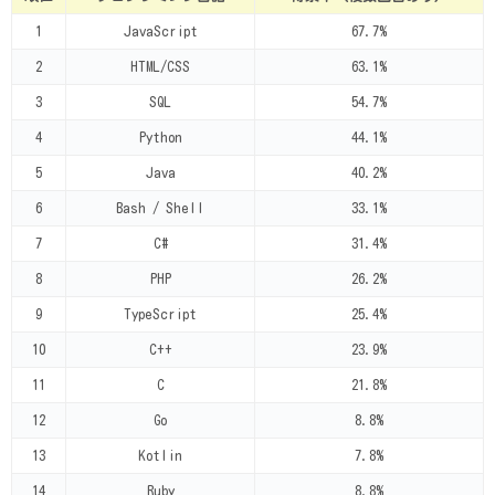
1
JavaScript
67.7%
2
HTML/CSS
63.1%
3
SQL
54.7%
4
Python
44.1%
5
Java
40.2%
6
Bash / Shell
33.1%
7
C#
31.4%
8
PHP
26.2%
9
TypeScript
25.4%
10
C++
23.9%
11
C
21.8%
12
Go
8.8%
13
Kotlin
7.8%
14
Ruby
8.8%