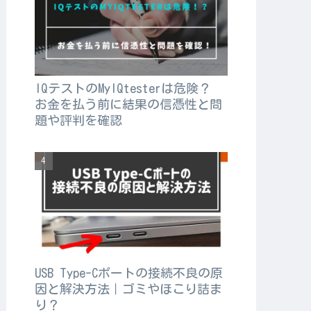
IQテストのMyIQtesterは危険？
お金を払う前に結果の信憑性と問
題や評判を確認
USB Type-Cポートの接続不良の原
因と解決方法｜ゴミやほこり詰ま
り？