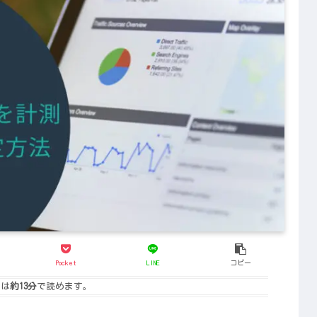
Pocket
LINE
コピー
は
約13分
で読めます。